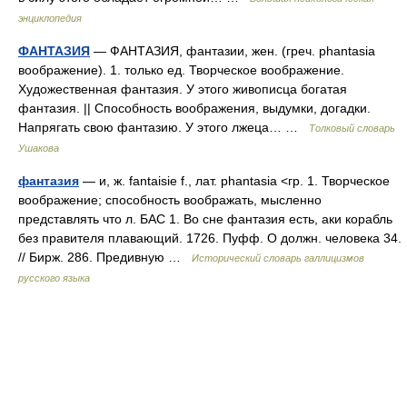
энциклопедия
ФАНТАЗИЯ
— ФАНТАЗИЯ, фантазии, жен. (греч. phantasia
воображение). 1. только ед. Творческое воображение.
Художественная фантазия. У этого живописца богатая
фантазия. || Способность воображения, выдумки, догадки.
Напрягать свою фантазию. У этого лжеца… …
Толковый словарь
Ушакова
фантазия
— и, ж. fantaisie f., лат. phantasia <гр. 1. Творческое
воображение; способность воображать, мысленно
представлять что л. БАС 1. Во сне фантазия есть, аки корабль
без правителя плавающий. 1726. Пуфф. О должн. человека 34.
// Бирж. 286. Предивную …
Исторический словарь галлицизмов
русского языка