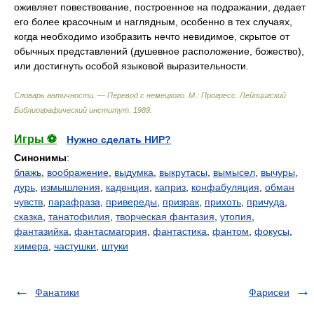
оживляет повествование, построенное на подражании, дедает
его более красочным и наглядным, особенно в тех случаях,
когда необходимо изобразить нечто невидимое, скрытое от
обычных представлений (душевное расположение, божество),
или достигнуть особой языковой выразительности.
Словарь античности. — Перевод с немецкого. М.: Прогресс
.
Лейпцигский
Библиографический институт
.
1989
.
Игры ⚽
Нужно сделать НИР?
Синонимы
:
блажь
,
воображение
,
выдумка
,
выкрутасы
,
вымысел
,
вычуры
,
дурь
,
измышления
,
каденция
,
каприз
,
конфабуляция
,
обман
чувств
,
парафраза
,
привереды
,
призрак
,
прихоть
,
причуда
,
сказка
,
танатофилия
,
творческая фантазия
,
утопия
,
фантазийка
,
фантасмагория
,
фантастика
,
фантом
,
фокусы
,
химера
,
частушки
,
штуки
Фанатики
Фарисеи