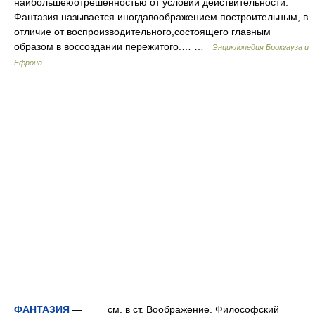
наибольшеюотрешенностью от условий действительности.
Фантазия называется иногдавоображением построительным, в
отличие от воспроизводительного,состоящего главным
образом в воссоздании пережитого.… …
Энциклопедия Брокгауза и
Ефрона
ФАНТАЗИЯ
— см. в ст. Воображение. Философский