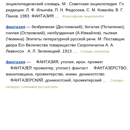
энциклопедический словарь. М.: Советская энциклопедия. Гл.
редакция: Л. Ф. Ильичёв, П. Н. Федосеев, С. М. Ковалёв, В. Г.
Панов. 1983. ФАНТАЗИЯ …
Философская энциклопедия
фантазия
— безбрежная (Достоевский); богатая (Потапенко);
гнилая (Островский); необузданная (А.Измайлов); пылкая
(Чюмина) Эпитеты литературной русской речи. М: Поставщик
двора Его Величества товарищество Скоропечатни А. А.
Левенсон . А. Л. Зеленецкий. 1913 …
Словарь эпитетов
фантазия
— ФАНТАЗИЯ, утопия, ирон. прожект
ФАНТАЗЕР, прожектер, утопист, фантаст ФАНТАЗЕРСТВО,
маниловщина, прожектерство, книжн. донкихотство
ФАНТАЗЕРСКИЙ, донкихотский, прожектерский …
Словарь-
тезаурус синонимов русской речи