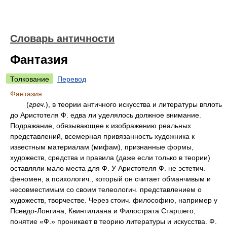
Словарь античности
Фантазия
Толкование
Перевод
Фантазия
(
греч.
), в теории античного искусства и литературы вплоть
до Аристотеля Ф. едва ли уделялось должное внимание.
Подражание, обязывающее к изображению реальных
представлений, всемерная привязанность художника к
известным материалам (мифам), признанные формы,
художеств, средства и правила (даже если только в теории)
оставляли мало места для Ф. У Аристотеля Ф. не эстетич.
феномен, а психологич., который он считает обманчивым и
несовместимым со своим телеологич. представлением о
художеств, творчестве. Через стоич. философию, например у
Псевдо-Лонгина, Квинтилиана и Филострата Старшего,
понятие «Ф.» проникает в теорию литературы и искусства. Ф.